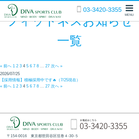
03-3420-3355
MENU
フィットネスお知らせ
一覧
« 前へ
1
2
3
4
5
6
7
8
…
27
次へ »
2026/07/25
【採用情報】積極採用中です🔥（7/25現在）
« 前へ
1
2
3
4
5
6
7
8
…
27
次へ »
〒154-0016 東京都世田谷区弦巻４-30-５