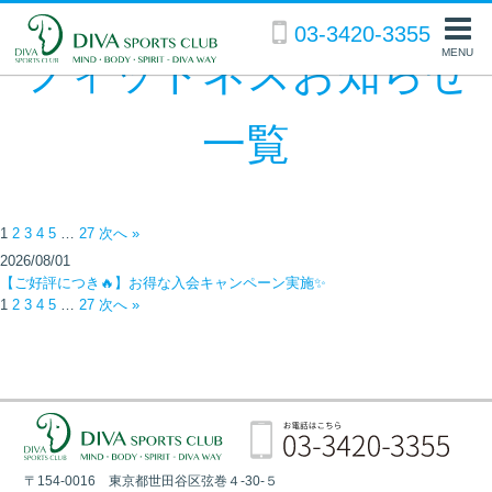
03-3420-3355
MENU
フィットネスお知らせ
一覧
1
2
3
4
5
…
27
次へ »
2026/08/01
【ご好評につき🔥】お得な入会キャンペーン実施✨
1
2
3
4
5
…
27
次へ »
〒154-0016 東京都世田谷区弦巻４-30-５