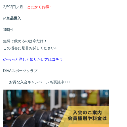
2,592
円／月
とにかくお得！
✅単品購入
180
円
無料で飲めるのは今だけ！！
この機会に是非お試しください♪
👉もっと詳しく知りたい方はコチラ
DIVAスポーツクラブ
↓↓↓お得な入会キャンペーンも実施中↓↓↓