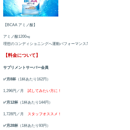
【BCAA アミノ酸】
アミノ酸1200㎎
理想のコンディショニングへ運動パフォーマンス⤴
【料金について】
サプリメントサーバー会員
✅月8杯
（1杯あたり162円）
1,296
円／月
試してみたい方に！
✅月12杯
（1杯あたり144円）
1,728
円／月
スタッフオススメ！
✅月28杯
（1杯あたり93円）