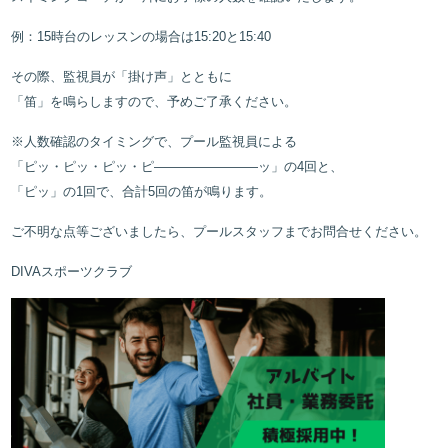
例：
15
時台のレッスンの場合は
15:20
と
15:40
その際、監視員が「掛け声」とともに
「笛」を鳴らしますので、予めご了承ください。
※
人数確認のタイミングで、プール監視員による
「ピッ・ピッ・ピッ・ピ
————————
ッ」の
4
回と、
「ピッ」の
1
回で、合計
5
回の笛が鳴ります。
ご不明な点等ございましたら、プールスタッフまでお問合せください。
DIVA
スポーツクラブ